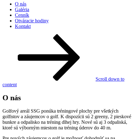
O nás
Galéria
Cenník
Otváracie hodiny
Kontakt
Scroll down to
content
O nás
Golfový areál SSG ponúka tréningové plochy pre všetkých
golfistov a záujemcov o golf. K dispozícii sú 2 greeny, 2 pieskové
bunkre a odpalisko na tréning dlhej hry. Nové sú aj 3 odpaliská,
ktoré sú výborným miestom na tréning úderov do 40 m.
Pre nových záujemcov o golf je možnosť dohodnúť sa na