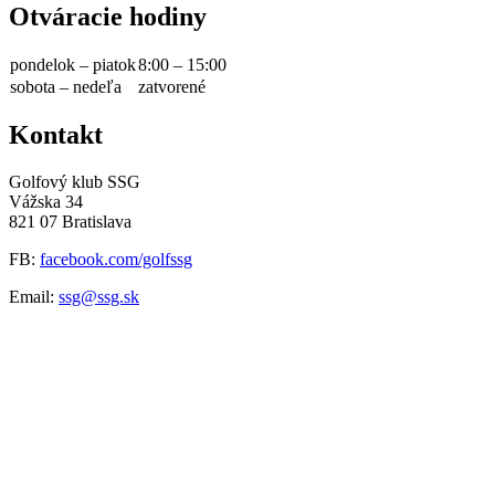
Otváracie hodiny
pondelok – piatok
8:00 – 15:00
sobota – nedeľa
zatvorené
Kontakt
Golfový klub SSG
Vážska 34
821 07 Bratislava
FB:
facebook.com/golfssg
Email:
ssg@ssg.sk