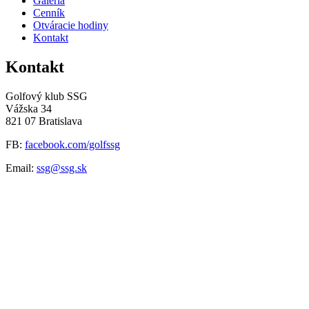
Galéria
Cenník
Otváracie hodiny
Kontakt
Kontakt
Golfový klub SSG
Vážska 34
821 07 Bratislava
FB:
facebook.com/golfssg
Email:
ssg@ssg.sk